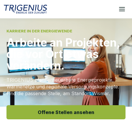
KARRIERE IN DER ENERGIEWENDE
Arbeite an Projekten,
die vor Ort etwas
verändern.
TRIGENIUS plant erneuerbare Energieprojekte,
Wärmenetze und regionale Versorgungskonzepte.
Find die passende Stelle, am Standort Wismar.
Offene Stellen ansehen
In 2 Minuten bewerben